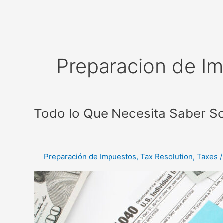
Skip
to
content
Preparacion de I
Todo
Todo lo Que Necesita Saber So
lo
Que
Necesita
Preparación de Impuestos
,
Tax Resolution
,
Taxes
Saber
Sobre
la
Presentación
de
Sus