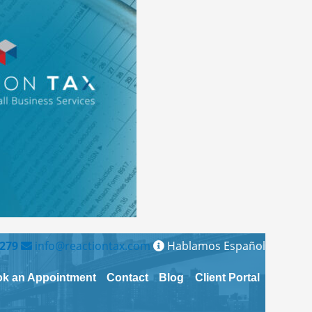
1279
info@reactiontax.com
Hablamos Español
k an Appointment
Contact
Blog
Client Portal