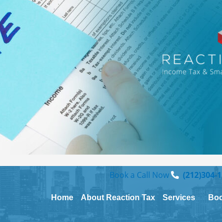
Book a Call Now
(212)304-
Home
About Reaction Tax
Services
Boo