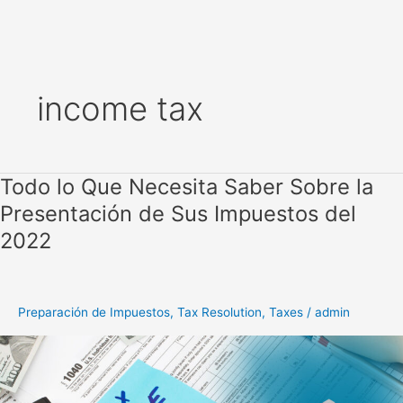
Skip
to
income tax
content
Todo lo Que Necesita Saber Sobre la
Todo
lo
Presentación de Sus Impuestos del
Que
2022
Necesita
Saber
Sobre
la
Preparación de Impuestos
,
Tax Resolution
,
Taxes
/
admin
Presentación
de
Sus
Impuestos
del